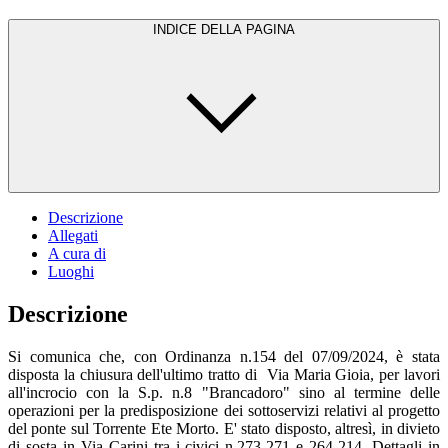
INDICE DELLA PAGINA
Descrizione
Allegati
A cura di
Luoghi
Descrizione
Si comunica che, con Ordinanza n.154 del 07/09/2024, è stata
disposta la chiusura dell'ultimo tratto di Via Maria Gioia, per lavori
all'incrocio con la S.p. n.8 "Brancadoro" sino al termine delle
operazioni per la predisposizione dei sottoservizi relativi al progetto
del ponte sul Torrente Ete Morto. E' stato disposto, altresì, in divieto
di sosta in Via Carini tra i civici n.273-271 e 264-214. Dettagli in