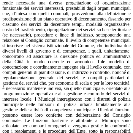
rende necessaria una diversa progettazione ed organizzazione
funzionale dei servizi interessati, prestabiliti dagli organi municipali
che, d’intesa con quelli comunali, provvedono alla definizione e
predisposizione di un piano operativo di decentramento, fissando per
ciascuno dei servizi da decentrare tempi, modalità organizzative,
costo del trasferimento, riprogettazione dei servizi su base territoriale
(se necessario), procedure e linee di indirizzo, sottoponendo una
relazione al Consiglio comunale. Il livello di competenze municipali
si inserisce nel sistema istituzionale del Comune, che individua due
diversi livelli di governo e di competenze, i quali, unitariamente,
concorrono ad assicurare la direzione politica ed amministrativa
della Città in modo coerente ed armonico. Tale modello di
concertazione e coordinamento impegna sia il livello comunale, con
compiti generali di pianificazione, di indirizzo e controllo, nonché di
regolamentazione generale dei servizi, e compiti particolari di
gestione dei servizi che, per economie di scala o per la loro tecnicità,
è necessario mantenere indivisi, sia quello municipale, orientato alla
programmazione operativa e alla gestione e controllo dei servizi di
interesse locale. I Municipi interagiscono con i distretti di polizia
municipale nelle funzioni di polizia urbana limitatamente alla
gestione delle attività di competenza municipale. Ulteriori funzioni
possono essere loro conferite con deliberazione del Consiglio
comunale. Le funzioni trasferite e attribuite ai Municipi sono
articolate per comparti omogenei e vengono gestite in conformità
con i regolamenti e le procedure dell’Ente, sotto la responsabilità