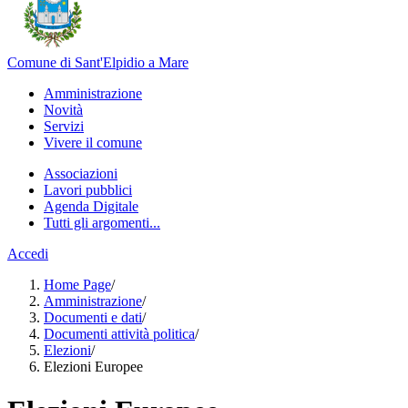
Comune di Sant'Elpidio a Mare
Amministrazione
Novità
Servizi
Vivere il comune
Associazioni
Lavori pubblici
Agenda Digitale
Tutti gli argomenti...
Accedi
Home Page
/
Amministrazione
/
Documenti e dati
/
Documenti attività politica
/
Elezioni
/
Elezioni Europee