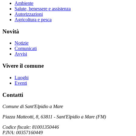
Ambiente
Salute, benessere e assistenza
Autorizzazioni
Agricoltura e pesca
Novità
Notizie
Comunicati
Avvisi
Vivere il comune
Luoghi
Eventi
Contatti
Comune di Sant'Elpidio a Mare
Piazza Matteotti, 8, 63811 - Sant'Elpidio a Mare (FM)
Codice fiscale: 81001350446
P.IVA: 00357160449