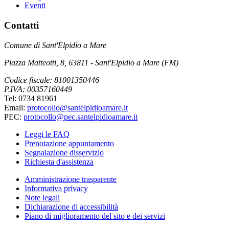
Eventi
Contatti
Comune di Sant'Elpidio a Mare
Piazza Matteotti, 8, 63811 - Sant'Elpidio a Mare (FM)
Codice fiscale: 81001350446
P.IVA: 00357160449
Tel: 0734 81961
Email:
protocollo@santelpidioamare.it
PEC:
protocollo@pec.santelpidioamare.it
Leggi le FAQ
Prenotazione appuntamento
Segnalazione disservizio
Richiesta d'assistenza
Amministrazione trasparente
Informativa privacy
Note legali
Dichiarazione di accessibilità
Piano di miglioramento del sito e dei servizi