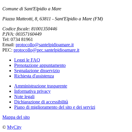
Comune di Sant'Elpidio a Mare
Piazza Matteotti, 8, 63811 - Sant'Elpidio a Mare (FM)
Codice fiscale: 81001350446
P.IVA: 00357160449
Tel: 0734 81961
Email:
protocollo@santelpidioamare.it
PEC:
protocollo@pec.santelpidioamare.it
Leggi le FAQ
Prenotazione appuntamento
Segnalazione disservizio
Richiesta d'assistenza
Amministrazione trasparente
Informativa privacy
Note legali
Dichiarazione di accessibilità
Piano di miglioramento del sito e dei servizi
Mappa del sito
©
MyCity