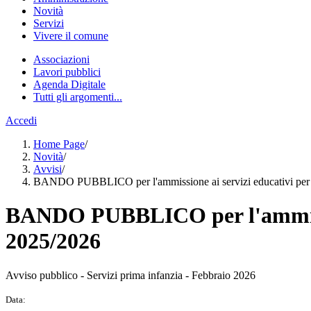
Novità
Servizi
Vivere il comune
Associazioni
Lavori pubblici
Agenda Digitale
Tutti gli argomenti...
Accedi
Home Page
/
Novità
/
Avvisi
/
BANDO PUBBLICO per l'ammissione ai servizi educativi per l
BANDO PUBBLICO per l'ammission
2025/2026
Avviso pubblico - Servizi prima infanzia - Febbraio 2026
Data: